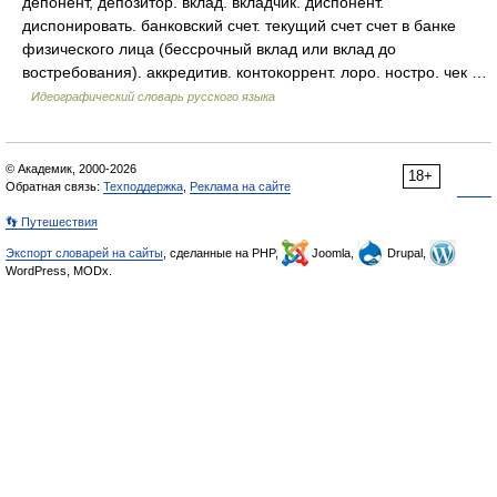
депонент, депозитор. вклад. вкладчик. диспонент.
диспонировать. банковский счет. текущий счет счет в банке
физического лица (бессрочный вклад или вклад до
востребования). аккредитив. контокоррент. лоро. ностро. чек …
Идеографический словарь русского языка
© Академик, 2000-2026
18+
Обратная связь:
Техподдержка
,
Реклама на сайте
👣 Путешествия
Экспорт словарей на сайты
, сделанные на PHP,
Joomla,
Drupal,
WordPress, MODx.